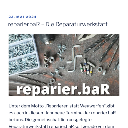
VERÖFFENTLICHT
23. MAI 2024
AM
reparier.baR – Die Reparaturwerkstatt
Unter dem Motto „Reparieren statt Wegwerfen“ gibt
es auch in diesem Jahr neue Termine der reparier.baR
bei uns. Die gemeinschaftlich ausgelegte
Reparaturwerkstatt reparier.baR soll gerade vor dem