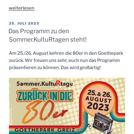
„Die
weiterlesen
reparier.baR
ist
VERÖFFENTLICHT
25. JULI 2023
AM
zurück!“
Das Programm zu den
Sommer.KultuRtagen steht!
Am 25./26. August kehren die 80er in den Goethepark
zurück. Wir freuen uns sehr, euch nun das Programm
präsentieren zu können. Das wird großartig!