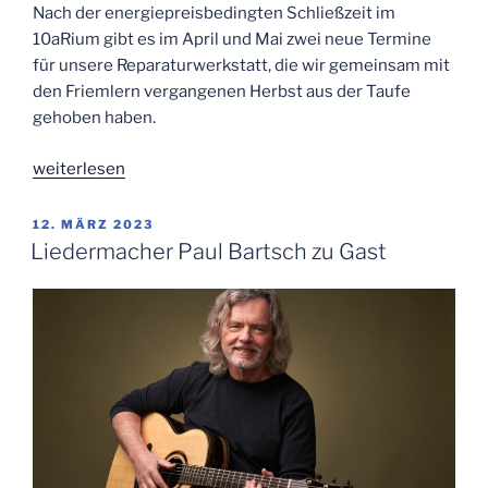
Nach der energiepreisbedingten Schließzeit im
10aRium gibt es im April und Mai zwei neue Termine
für unsere Reparaturwerkstatt, die wir gemeinsam mit
den Friemlern vergangenen Herbst aus der Taufe
gehoben haben.
„Neue
weiterlesen
Termine
der
VERÖFFENTLICHT
12. MÄRZ 2023
AM
Reparaturwerkstatt
Liedermacher Paul Bartsch zu Gast
reparier.baR“