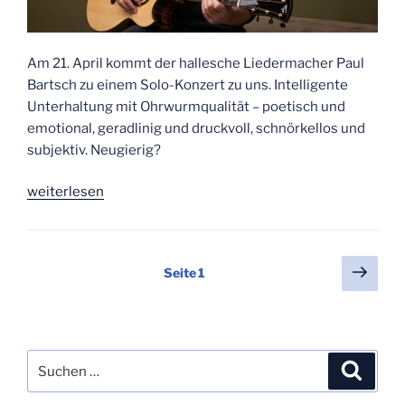
Am 21. April kommt der hallesche Liedermacher Paul
Bartsch zu einem Solo-Konzert zu uns. Intelligente
Unterhaltung mit Ohrwurmqualität – poetisch und
emotional, geradlinig und druckvoll, schnörkellos und
subjektiv. Neugierig?
„Liedermacher
weiterlesen
Paul
Bartsch
zu
Seitennummerierung
Näch
Seite
1
Gast“
Seit
der
Beiträge
Suchen
Suche
nach: