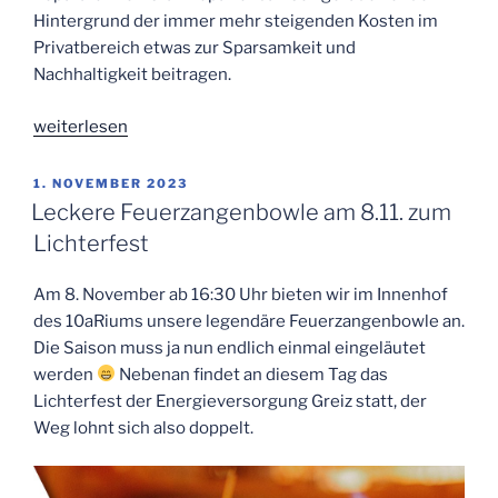
Hintergrund der immer mehr steigenden Kosten im
Privatbereich etwas zur Sparsamkeit und
Nachhaltigkeit beitragen.
„reparier.baR
weiterlesen
–
Die
VERÖFFENTLICHT
1. NOVEMBER 2023
AM
Reparaturwerkstatt“
Leckere Feuerzangenbowle am 8.11. zum
Lichterfest
Am 8. November ab 16:30 Uhr bieten wir im Innenhof
des 10aRiums unsere legendäre Feuerzangenbowle an.
Die Saison muss ja nun endlich einmal eingeläutet
werden
Nebenan findet an diesem Tag das
Lichterfest der Energieversorgung Greiz statt, der
Weg lohnt sich also doppelt.