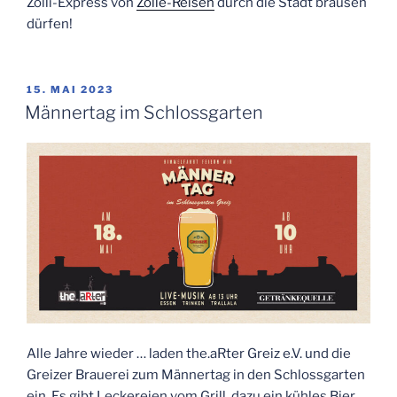
Zölli-Express von
Zölle-Reisen
durch die Stadt brausen
dürfen!
VERÖFFENTLICHT
15. MAI 2023
AM
Männertag im Schlossgarten
Alle Jahre wieder … laden the.aRter Greiz e.V. und die
Greizer Brauerei zum Männertag in den Schlossgarten
ein. Es gibt Leckereien vom Grill, dazu ein kühles Bier