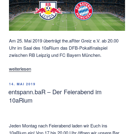
Am 25. Mai 2019 überträgt the.aRter Greiz e.V. ab 20.00
Uhr im Saal des 10aRium das DFB-Pokalfinalspiel
zwischen RB Leipzig und FC Bayern München.
„sport.baR
weiterlesen
–
Das
VERÖFFENTLICHT
14. MAI 2019
DFB-
AM
entspann.baR – Der Feierabend im
Pokalspiel
10aRium
im
10aRium“
Jeden Montag nach Feierabend laden wir Euch ins
10aRium ein! Von 17 bis 20.00 Uhr öffnen wir unsere Bar