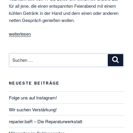
für all jene, die einen entspannten Feierabend mit einem
kühlen Getränk in der Hand und dem einen oder anderen
netten Gespräch genießen wollen.
„entspann.baR
weiterlesen
–
Der
Feierabend
Suchen
Suche
im
nach:
10aRium“
NEUESTE BEITRÄGE
Folge uns auf Instagram!
Wir suchen Verstärkung!
reparier.baR – Die Reparaturwerkstatt