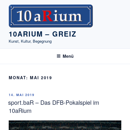
Zum
Inhalt
springen
10ARIUM – GREIZ
Kunst, Kultur, Begegnung
Menü
MONAT:
MAI 2019
VERÖFFENTLICHT
14. MAI 2019
AM
sport.baR – Das DFB-Pokalspiel im
10aRium