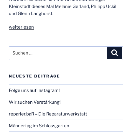
Kleinstadt dieses Mal Melanie Gerland, Philipp Uckill
und Glenn Langhorst.
„Comedy
weiterlesen
Lounge,
die
Dritte“
Suchen
Suche
nach:
NEUESTE BEITRÄGE
Folge uns auf Instagram!
Wir suchen Verstärkung!
reparier.baR – Die Reparaturwerkstatt
Männertag im Schlossgarten