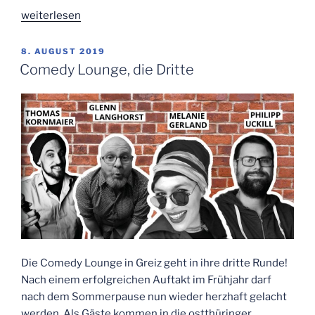
„Erstes
weiterlesen
A-
cappella-
VERÖFFENTLICHT
8. AUGUST 2019
AM
Konzert
Comedy Lounge, die Dritte
entert
die
10aRium-
Bühne“
Die Comedy Lounge in Greiz geht in ihre dritte Runde!
Nach einem erfolgreichen Auftakt im Frühjahr darf
nach dem Sommerpause nun wieder herzhaft gelacht
werden. Als Gäste kommen in die ostthüringer