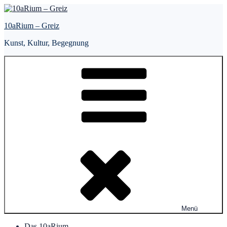
Zum
Inhalt
10aRium – Greiz
springen
Kunst, Kultur, Begegnung
Menü
Das 10aRium