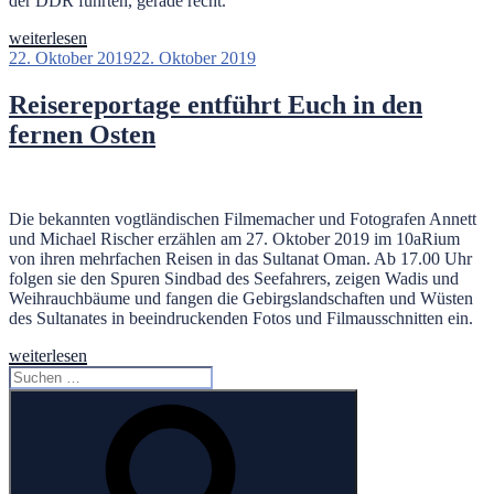
der DDR führten, gerade recht.
„Sebastian
weiterlesen
Krumbiegel
Veröffentlicht
22. Oktober 2019
22. Oktober 2019
–
am
„Courage
Reisereportage entführt Euch in den
zeigen““
fernen Osten
Die bekannten vogtländischen Filmemacher und Fotografen Annett
und Michael Rischer erzählen am 27. Oktober 2019 im 10aRium
von ihren mehrfachen Reisen in das Sultanat Oman. Ab 17.00 Uhr
folgen sie den Spuren Sindbad des Seefahrers, zeigen Wadis und
Weihrauchbäume und fangen die Gebirgslandschaften und Wüsten
des Sultanates in beeindruckenden Fotos und Filmausschnitten ein.
„Reisereportage
weiterlesen
entführt
Suchen
Euch
nach:
Suchen
in
den
fernen
Osten“