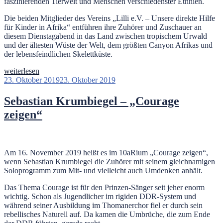
faszinierenden Tierwelt und Menschen verschiedenster Ethnien.
Die beiden Mitglieder des Vereins „Lilli e.V. – Unsere direkte Hilfe
für Kinder in Afrika“ entführen ihre Zuhörer und Zuschauer an
diesem Dienstagabend in das Land zwischen tropischem Urwald
und der ältesten Wüste der Welt, dem größten Canyon Afrikas und
der lebensfeindlichen Skelettküste.
„Reisevortrag
weiterlesen
–
Veröffentlicht
23. Oktober 2019
23. Oktober 2019
„faces
am
of
Sebastian Krumbiegel – „Courage
namibia““
zeigen“
Am 16. November 2019 heißt es im 10aRium „Courage zeigen“,
wenn Sebastian Krumbiegel die Zuhörer mit seinem gleichnamigen
Soloprogramm zum Mit- und vielleicht auch Umdenken anhält.
Das Thema Courage ist für den Prinzen-Sänger seit jeher enorm
wichtig. Schon als Jugendlicher im rigiden DDR-System und
während seiner Ausbildung im Thomanerchor fiel er durch sein
rebellisches Naturell auf. Da kamen die Umbrüche, die zum Ende