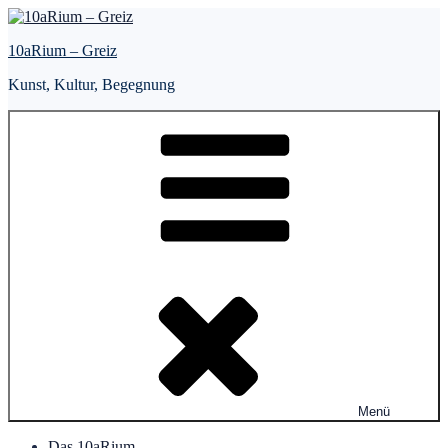
Zum
Inhalt
10aRium – Greiz
springen
Kunst, Kultur, Begegnung
Menü
Das 10aRium