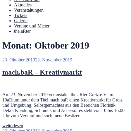
Aktuelles
Veranstaltungen
Tickets
Galerie
Vereine und Mieter
the.aRter
Monat:
Oktober 2019
Veröffentlicht
23. Oktober 2019
22. November 2019
am
mach.baR – Kreativmarkt
Am 23. November 2019 veranstaltet the.aRter Greiz e.V. im
10aRium unter dem Titel mach.baR einen Kreativmarkt für Greiz
und Umgebung. Selbstgemachtes aus den Bereichen Floristik,
Deko, Kleidung, Schmuck und Accessoires steht von 10 bis 16.00
Uhr zum Verkauf und sucht neue Besitzer.
„mach.baR
weiterlesen
–
Veröffentlicht
23. Oktober 2019
18. November 2019