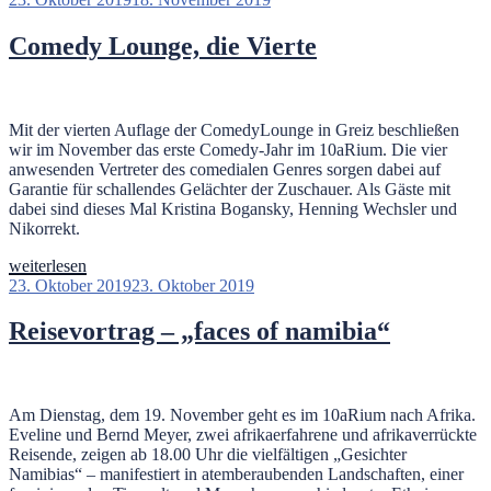
Kreativmarkt“
am
Comedy Lounge, die Vierte
Mit der vierten Auflage der ComedyLounge in Greiz beschließen
wir im November das erste Comedy-Jahr im 10aRium. Die vier
anwesenden Vertreter des comedialen Genres sorgen dabei auf
Garantie für schallendes Gelächter der Zuschauer. Als Gäste mit
dabei sind dieses Mal Kristina Bogansky, Henning Wechsler und
Nikorrekt.
„Comedy
weiterlesen
Lounge,
Veröffentlicht
23. Oktober 2019
23. Oktober 2019
die
am
Vierte“
Reisevortrag – „faces of namibia“
Am Dienstag, dem 19. November geht es im 10aRium nach Afrika.
Eveline und Bernd Meyer, zwei afrikaerfahrene und afrikaverrückte
Reisende, zeigen ab 18.00 Uhr die vielfältigen „Gesichter
Namibias“ – manifestiert in atemberaubenden Landschaften, einer