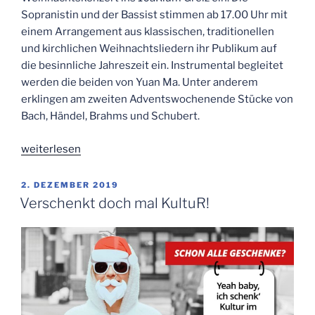
Sopranistin und der Bassist stimmen ab 17.00 Uhr mit
einem Arrangement aus klassischen, traditionellen
und kirchlichen Weihnachtsliedern ihr Publikum auf
die besinnliche Jahreszeit ein. Instrumental begleitet
werden die beiden von Yuan Ma. Unter anderem
erklingen am zweiten Adventswochenende Stücke von
Bach, Händel, Brahms und Schubert.
„Besinnliche
weiterlesen
Klänge
zur
VERÖFFENTLICHT
2. DEZEMBER 2019
AM
Klassik-
Verschenkt doch mal KultuR!
Weihnacht“