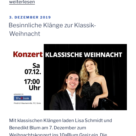
„Killer,
weiterlesen
Gangster
und
VERÖFFENTLICHT
3. DEZEMBER 2019
AM
Stockdegen“
Besinnliche Klänge zur Klassik-
Weihnacht
Mit klassischen Klängen laden Lisa Schmidt und
Benedikt Blum am 7. Dezember zum
Weihnachtskonzert ins 10aRium Greiz ein. Die