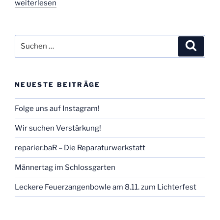
„Greiz
weiterlesen
dreht
auf!“
Suchen
Suche
nach:
NEUESTE BEITRÄGE
Folge uns auf Instagram!
Wir suchen Verstärkung!
reparier.baR – Die Reparaturwerkstatt
Männertag im Schlossgarten
Leckere Feuerzangenbowle am 8.11. zum Lichterfest