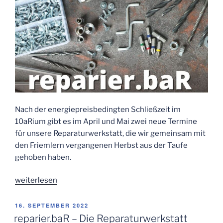
Nach der energiepreisbedingten Schließzeit im
10aRium gibt es im April und Mai zwei neue Termine
für unsere Reparaturwerkstatt, die wir gemeinsam mit
den Friemlern vergangenen Herbst aus der Taufe
gehoben haben.
„Neue
weiterlesen
Termine
der
VERÖFFENTLICHT
16. SEPTEMBER 2022
AM
Reparaturwerkstatt
reparier.baR – Die Reparaturwerkstatt