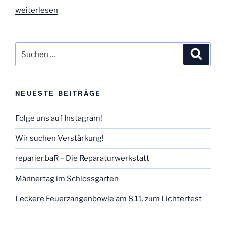
„reparier.baR
weiterlesen
–
Die
Reparaturwerkstatt“
Suchen
Suche
nach:
NEUESTE BEITRÄGE
Folge uns auf Instagram!
Wir suchen Verstärkung!
reparier.baR – Die Reparaturwerkstatt
Männertag im Schlossgarten
Leckere Feuerzangenbowle am 8.11. zum Lichterfest