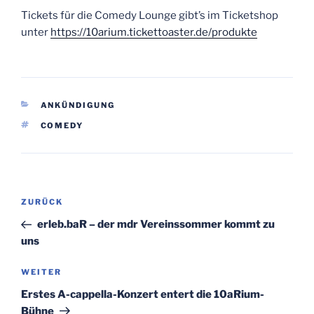
Tickets für die Comedy Lounge gibt’s im Ticketshop
unter
https://10arium.tickettoaster.de/produkte
KATEGORIEN
ANKÜNDIGUNG
SCHLAGWÖRTER
COMEDY
Beitragsnavigation
Vorheriger
ZURÜCK
Beitrag
erleb.baR – der mdr Vereinssommer kommt zu
uns
Nächster
WEITER
Beitrag
Erstes A-cappella-Konzert entert die 10aRium-
Bühne