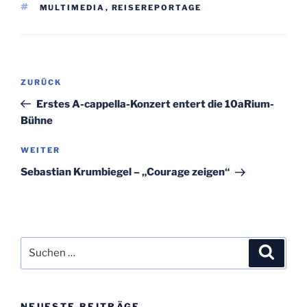
SCHLAGWÖRTER
MULTIMEDIA
,
REISEREPORTAGE
Beitragsnavigation
Vorheriger
ZURÜCK
Beitrag
Erstes A-cappella-Konzert entert die 10aRium-
Bühne
Nächster
WEITER
Beitrag
Sebastian Krumbiegel – „Courage zeigen“
Suchen
Suche
nach:
NEUESTE BEITRÄGE