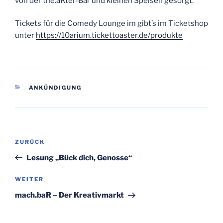
von der the.aRter-Bar und kleinen Speisen gesorgt.
Tickets für die Comedy Lounge im gibt’s im Ticketshop
unter
https://10arium.tickettoaster.de/produkte
KATEGORIEN
ANKÜNDIGUNG
Beitragsnavigation
Vorheriger
ZURÜCK
Beitrag
Lesung „Bück dich, Genosse“
Nächster
WEITER
Beitrag
mach.baR – Der Kreativmarkt