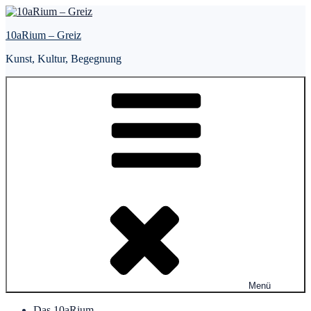
Zum
Inhalt
10aRium – Greiz
springen
Kunst, Kultur, Begegnung
Menü
Das 10aRium