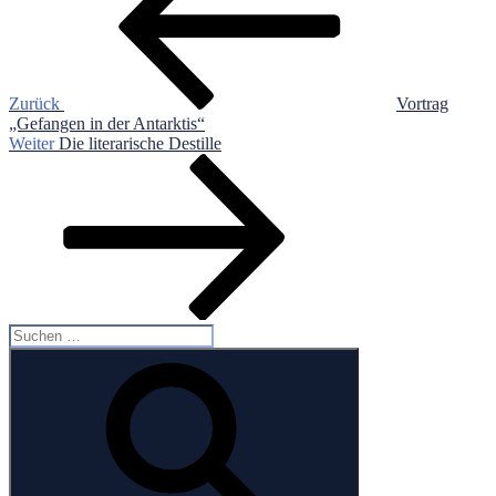
Zurück
Vortrag
„Gefangen in der Antarktis“
Nächster
Weiter
Die literarische Destille
Beitrag
Suchen
nach:
Suchen