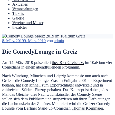
Aktuelles
Veranstaltungen
Tickets
Galerie
Vereine und Mieter
the.aRter
Veröffentlicht
8. März 2019
9. März 2019
von
admin
am
Die ComedyLounge in Greiz
Am 14. März 2019 präsentiert
the.aRter Greiz e.V.
im 10aRium vier
Comedians in einem abendfüllenden Programm.
Nach Würzburg, München und Leipzig kommt sie nun auch nach
Greiz – die Comedy Lounge. Was im Frühjahr 2001 als Experiment
begann, hat sich schnell zum Exportschlager entwickelt und in
zahlreichen Städten Einzug gehalten. Das Konzept ist dabei jedes
Mal das Gleiche: drei Nachwuchskünstler der Comedy-Szene
stellen sich dem Publikum und strapazieren mit ihren Darbietungen
die Lachmuskeln der Zuhörer. Moderiert wird die Greizer Comedy
Lounge vom Berliner Stand-up-Comedian
Thomas Kornmaier
.