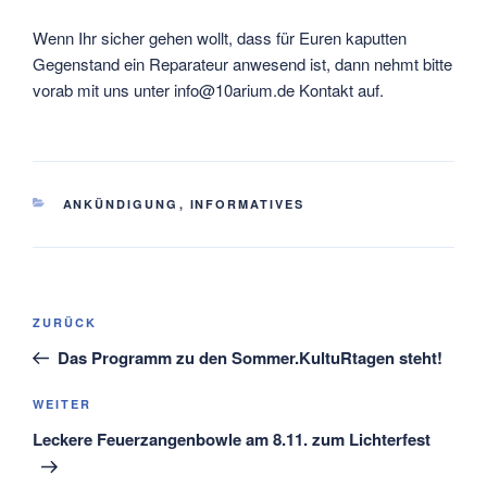
Wenn Ihr sicher gehen wollt, dass für Euren kaputten
Gegenstand ein Reparateur anwesend ist, dann nehmt bitte
vorab mit uns unter info@10arium.de Kontakt auf.
KATEGORIEN
ANKÜNDIGUNG
,
INFORMATIVES
Beitragsnavigation
Vorheriger
ZURÜCK
Beitrag
Das Programm zu den Sommer.KultuRtagen steht!
Nächster
WEITER
Beitrag
Leckere Feuerzangenbowle am 8.11. zum Lichterfest