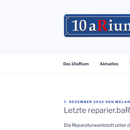
Zum
Inhalt
springen
Das 10aRium
Aktuelles
VERÖFFENTLICHT
7. DEZEMBER 2022
VON
MELAN
AM
Letzte reparier.ba
Die Reparaturwerkstatt unter 