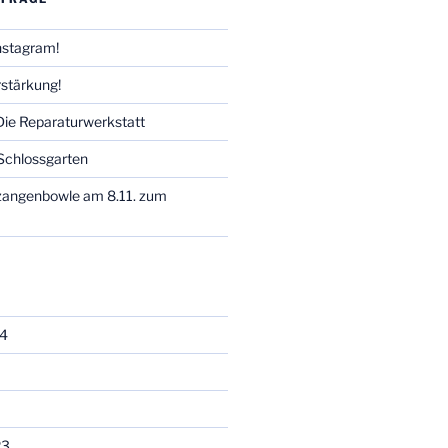
Instagram!
stärkung!
 Die Reparaturwerkstatt
Schlossgarten
zangenbowle am 8.11. zum
4
23