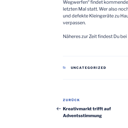
Wegwerfen“ findet kommenden 
letzten Mal statt. Wer also noch
und defekte Kleingeräte zu Haus
verpassen.
Näheres zur Zeit findest Du be
KATEGORIEN
UNCATEGORIZED
Beitragsnavigation
Vorheriger
ZURÜCK
Beitrag
Kreativmarkt trifft auf
Adventsstimmung