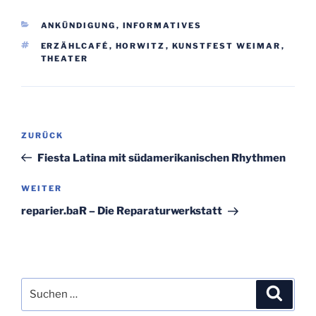
KATEGORIEN
ANKÜNDIGUNG
,
INFORMATIVES
SCHLAGWÖRTER
ERZÄHLCAFÉ
,
HORWITZ
,
KUNSTFEST WEIMAR
,
THEATER
Beitragsnavigation
Vorheriger
ZURÜCK
Beitrag
Fiesta Latina mit südamerikanischen Rhythmen
Nächster
WEITER
Beitrag
reparier.baR – Die Reparaturwerkstatt
Suchen
Suche
nach: