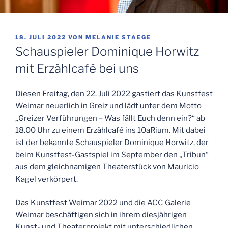
VERÖFFENTLICHT
18. JULI 2022
VON
MELANIE STAEGE
AM
Schauspieler Dominique Horwitz
mit Erzählcafé bei uns
Diesen Freitag, den 22. Juli 2022 gastiert das Kunstfest
Weimar neuerlich in Greiz und lädt unter dem Motto
„Greizer Verführungen – Was fällt Euch denn ein?“ ab
18.00 Uhr zu einem Erzählcafé ins 10aRium. Mit dabei
ist der bekannte Schauspieler Dominique Horwitz, der
beim Kunstfest-Gastspiel im September den „Tribun“
aus dem gleichnamigen Theaterstück von Mauricio
Kagel verkörpert.
Das Kunstfest Weimar 2022 und die ACC Galerie
Weimar beschäftigen sich in ihrem diesjährigen
Kunst- und Theaterprojekt mit unterschiedlichen