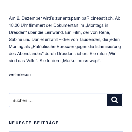
Am 2. Dezember wird’s zur entspann.baR cineastisch. Ab
18.00 Uhr flimmert der Dokumentarfilm „Montags in
Dresden“ über die Leinwand. Ein Film, der von René,
Sabine und Daniel erzählt – drei von Tausenden, die jeden
Montag als „Patriotische Europäer gegen die Islamisierung
des Abendlandes“ durch Dresden ziehen. Sie rufen „Wir
sind das Volk!“. Sie fordern „Merkel muss weg!“.
„sicht.baR
weiterlesen
–
Montags
in
Suchen
Suche
Dresden“
nach:
NEUESTE BEITRÄGE