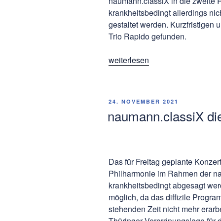
naumann.classiX in die zweite
krankheitsbedingt allerdings ni
gestaltet werden. Kurzfristigen
Trio Rapido gefunden.
„Trio
weiterlesen
Rapido
hat
etwas
VERÖFFENTLICHT
24. NOVEMBER 2021
Neues
AM
naumann.classiX die
vorzutragen“
Das für Freitag geplante Konzert
Philharmonie im Rahmen der n
krankheitsbedingt abgesagt wer
möglich, da das diffizile Progr
stehenden Zeit nicht mehr erarb
Thüringer Verordnungslage für