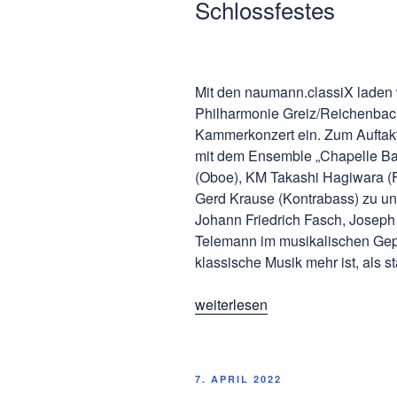
Schlossfestes
Mit den naumann.classiX laden 
Philharmonie Greiz/Reichenbach
Kammerkonzert ein. Zum Auftakt
mit dem Ensemble „Chapelle Bar
(Oboe), KM Takashi Hagiwara (F
Gerd Krause (Kontrabass) zu un
Johann Friedrich Fasch, Joseph 
Telemann im musikalischen Gepä
klassische Musik mehr ist, als s
„naumann.classiX
weiterlesen
zum
Auftakt
des
VERÖFFENTLICHT
7. APRIL 2022
Park-
AM