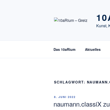
Zum
Inhalt
10
springen
Kunst, 
Das 10aRium
Aktuelles
SCHLAGWORT:
NAUMANN.
VERÖFFENTLICHT
8. JUNI 2022
AM
naumann.classiX zu