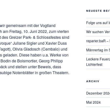
NEUESTE BE
Folge uns auf 
wir gemeinsam mit der Vogtland
 am Freitag, 10. Juni 2022, zum vierten
Wir suchen Ver
 des Greizer Park- & Schlossfestes sind
reparier.baR –
oque“ Juliane Sigler und Xavier Duss
agott), Olivia Gladosch (Cembalo) und
Männertag im 
s geladen. Diese haben u.a. Werke von
Leckere Feuer
Bodin de Boismortier, Georg Philipp
Lichterfest
ck und stellen unter Beweis, dass
taubige Notenblätter in großen Theatern.
ARCHIV
Dezember 202
Mai 2024