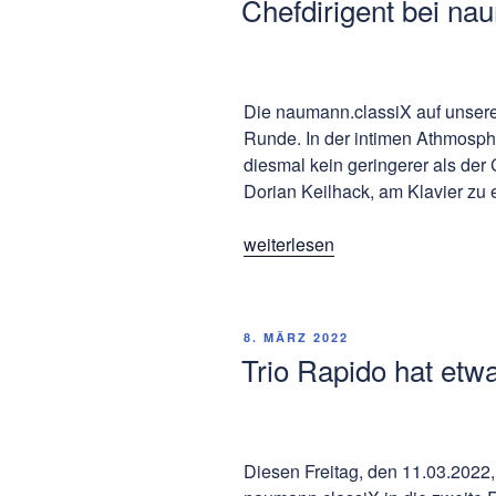
Chefdirigent bei na
und
Schlossfestes“
Die naumann.classiX auf unserer
Runde. In der intimen Athmosphä
diesmal kein geringerer als der
Dorian Keilhack, am Klavier zu 
„Chefdirigent
weiterlesen
bei
naumann.classiX
am
VERÖFFENTLICHT
8. MÄRZ 2022
Klavier“
AM
Trio Rapido hat etw
Diesen Freitag, den 11.03.2022