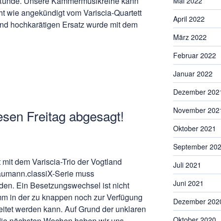
 Runde. Unsere Kammermusikreihe kann
Mai 2022
cht wie angekündigt vom Variscia-Quartett
April 2022
 und hochkarätigen Ersatz wurde mit dem
März 2022
Februar 2022
Januar 2022
Dezember 202
November 202
sen Freitag abgesagt!
Oktober 2021
September 20
 mit dem Variscia-Trio der Vogtland
Juli 2021
aumann.classiX-Serie muss
Juni 2021
den. Ein Besetzungswechsel ist nicht
amm in der zu knappen noch zur Verfügung
Dezember 202
eitet werden kann. Auf Grund der unklaren
Oktober 2020
 die nächsten Wochen haben wir uns