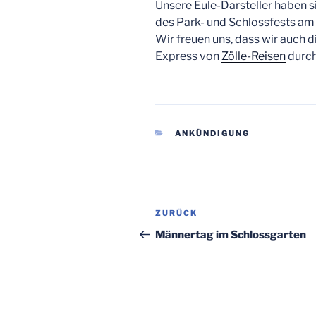
Unsere Eule-Darsteller haben 
des Park- und Schlossfests am 1
Wir freuen uns, dass wir auch 
Express von
Zölle-Reisen
durch
KATEGORIEN
ANKÜNDIGUNG
Beitragsnavigation
Vorheriger
ZURÜCK
Beitrag
Männertag im Schlossgarten