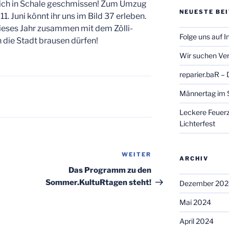
sich in Schale geschmissen! Zum Umzug
NEUESTE BE
1. Juni könnt ihr uns im Bild 37 erleben.
dieses Jahr zusammen mit dem Zölli-
Folge uns auf 
 die Stadt brausen dürfen!
Wir suchen Ver
reparier.baR –
Männertag im 
Leckere Feuer
Lichterfest
WEITER
Nächster
ARCHIV
Beitrag
Das Programm zu den
Sommer.KultuRtagen steht!
Dezember 202
Mai 2024
April 2024