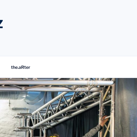
Z
the.aRter