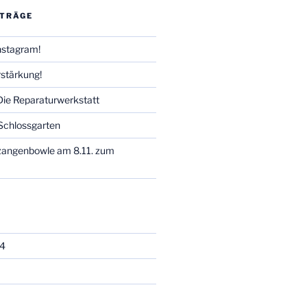
ITRÄGE
Instagram!
stärkung!
 Die Reparaturwerkstatt
Schlossgarten
zangenbowle am 8.11. zum
4