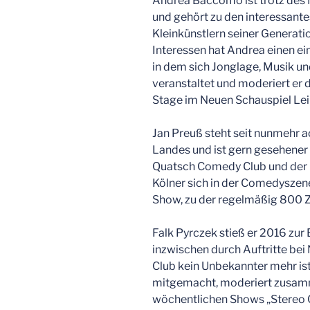
Andrea Baccomo ist trotz des
und gehört zu den interessant
Kleinkünstlern seiner Generatio
Interessen hat Andrea einen ein
in dem sich Jonglage, Musik und
veranstaltet und moderiert er 
Stage im Neuen Schauspiel Lei
Jan Preuß steht seit nunmehr 
Landes und ist gern gesehene
Quatsch Comedy Club und der 
Kölner sich in der Comedyszen
Show, zu der regelmäßig 800 
Falk Pyrczek stieß er 2016 zur 
inzwischen durch Auftritte b
Club kein Unbekannter mehr ist.
mitgemacht, moderiert zusam
wöchentlichen Shows „Stereo 