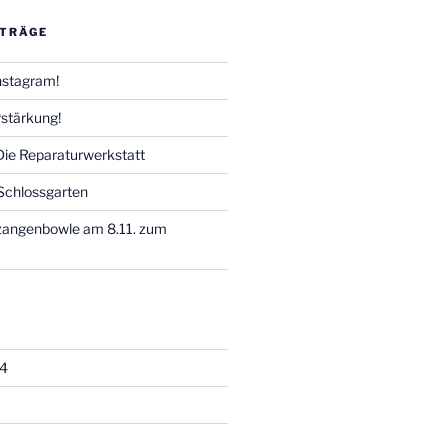
ITRÄGE
Instagram!
stärkung!
 Die Reparaturwerkstatt
Schlossgarten
zangenbowle am 8.11. zum
4