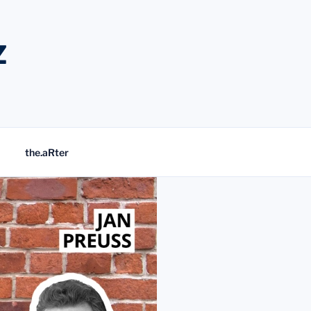
Z
the.aRter