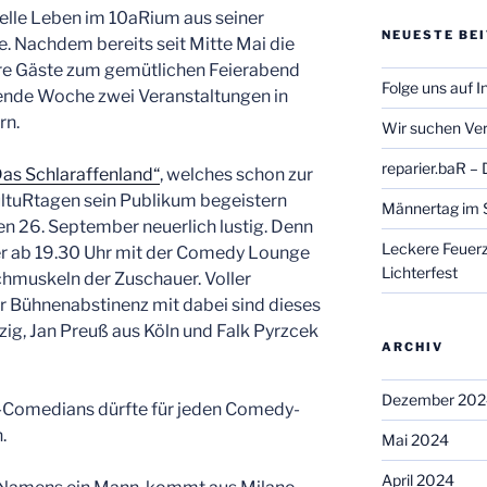
elle Leben im 10aRium aus seiner
NEUESTE BE
 Nachdem bereits seit Mitte Mai die
re Gäste zum gemütlichen Feierabend
Folge uns auf 
ende Woche zwei Veranstaltungen in
rn.
Wir suchen Ver
reparier.baR –
s Schlaraffenland“
, welches schon zur
tuRtagen sein Publikum begeistern
Männertag im 
n 26. September neuerlich lustig. Denn
Leckere Feuer
r ab 19.30 Uhr mit der Comedy Lounge
Lichterfest
achmuskeln der Zuschauer. Voller
 Bühnenabstinenz mit dabei sind dieses
g, Jan Preuß aus Köln und Falk Pyrzcek
ARCHIV
Dezember 202
p-Comedians dürfte für jeden Comedy-
.
Mai 2024
April 2024