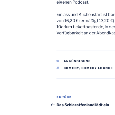
eigenen Podcast.
Einlass und Küchenstart ist ber
von 16,20 € (ermäßigt 13,20 €)
10arium.tickettoaster.de
, in d
Verfügbarkeit an der Abendkas
KATEGORIEN
ANKÜNDIGUNG
SCHLAGWÖRTER
COMEDY
,
COMEDY LOUNGE
Beitragsnavigation
Vorheriger
ZURÜCK
Beitrag
Das Schlaraffenland lädt ein