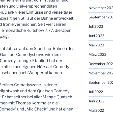
 Namens ein Mann, kommt aus Milano
esten und vielversprechendsten
November 20
n. Dank vieler Einflüsse und vielseitiger
September 20
zigartigen Stil auf der Bühne entwickelt,
 Ironie vermischen. Seit vier Jahren
Juli 2023
die monatliche Kultshow 7:77, die Open
Juni 2023
pzig.
Mai 2023
acht Jahren auf den Stand-up-Bühnen des
r Gast bei Comedyshows wie dem
März 2023
Comedy Lounge. Etabliert hat der
Dezember 202
e mit seiner eigenen Hörsaal-Comedy-
Zuschauer nach Wuppertal kamen.
November 20
September 20
Berliner Comedyszene, in der er
ei Nightwash und dem Quatsch Comedy
Juli 2022
 Er hat seither bei aller Menge Quatsch
Juni 2022
men mit Thomas Kornmaier die
Comedy“ und „Mic Check“ und hat einen
Mai 2022